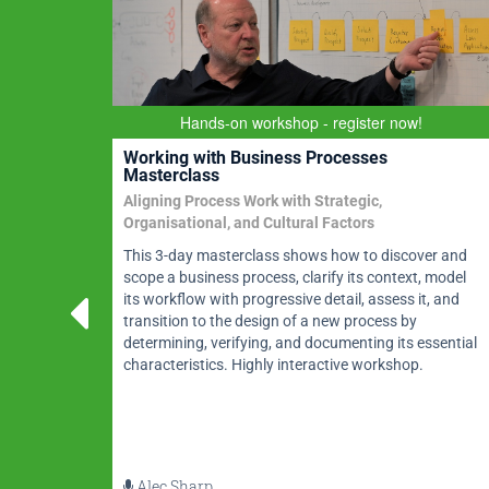
Hands-on workshop - register now!
Working with Business Processes
Masterclass
Aligning Process Work with Strategic,
zing,
Organisational, and Cultural Factors
se of
This 3-day masterclass shows how to discover and
ate,
scope a business process, clarify its context, model
ata
its workflow with progressive detail, assess it, and
transition to the design of a new process by
determining, verifying, and documenting its essential
characteristics. Highly interactive workshop.
Alec Sharp