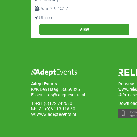
June 7-9, 2027
Utrecht
VIEW
Adept Events
Release
KvK Den Haag: 56059825
www.rele
E:
seminars@adeptevents.nl
@Release
T: +31 (0)172 742680
Download
M: +31 (0)6 113 118 60
W:
www.adeptevents.nl