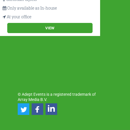
Only available as In-house
Only
At your office
At yo
VIEW
© Adept Events is a registered trademark of
Array Media B.V.