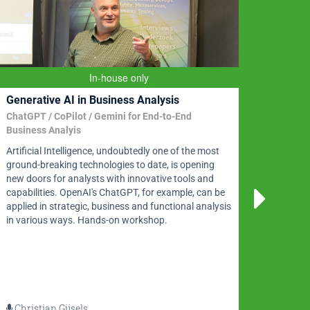
In-house only
Generative AI in Business Analysis
Cursu
ChatGPT / CoPilot / Gemini for End-to-End
Fundam
Business Analyis
Worksh
Artificial Intelligence, undoubtedly one of the most
modelli
ground-breaking technologies to date, is opening
Sparx E
new doors for analysts with innovative tools and
BPMN m
capabilities. OpenAI's ChatGPT, for example, can be
modell
applied in strategic, business and functional analysis
in various ways. Hands-on workshop.
Christian Gijsels
Chri