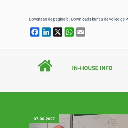
Bovenaan de pagina bij Downloads kunt u de volledige
P
F
Li
X
W
E
a
n
h
m
c
k
at
ai
e
e
s
l
b
dI
A
IN-HOUSE INFO
o
n
p
o
p
k
07-06-2027