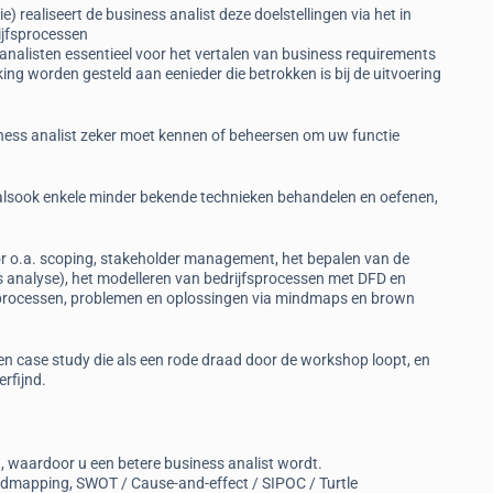
e) realiseert de business analist deze doelstellingen via het in
ijfsprocessen
 analisten essentieel voor het vertalen van business requirements
ing worden gesteld aan eenieder die betrokken is bij de uitvoering
siness analist zeker moet kennen of beheersen om uw functie
 alsook enkele minder bekende technieken behandelen en oefenen,
r o.a. scoping, stakeholder management, het bepalen van de
s analyse), het modelleren van bedrijfsprocessen met DFD en
rocessen, problemen en oplossingen via mindmaps en brown
een case study die als een rode draad door de workshop loopt, en
rfijnd.
, waardoor u een betere business analist wordt.
indmapping, SWOT / Cause-and-effect / SIPOC / Turtle