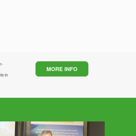
n-
MORE INFO
le in