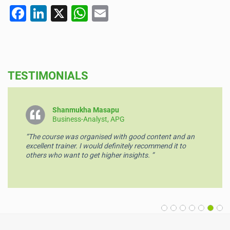
F
Li
X
W
E
a
n
h
m
c
k
at
ai
e
e
s
l
TESTIMONIALS
b
dI
A
o
n
p
o
p
Shanmukha Masapu
Business-Analyst, APG
k
“The course was organised with good content and an
excellent trainer. I would definitely recommend it to
others who want to get higher insights. ”