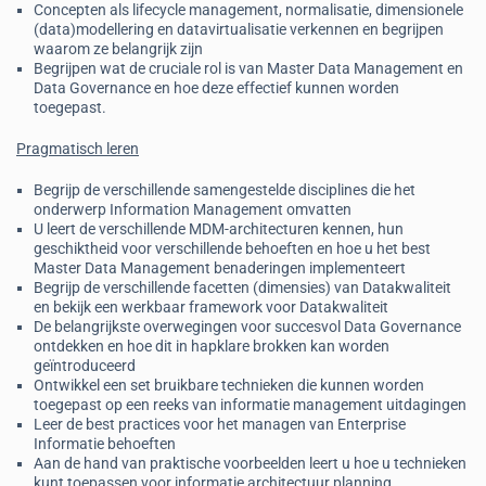
Concepten als lifecycle management, normalisatie, dimensionele
(data)modellering en datavirtualisatie verkennen en begrijpen
waarom ze belangrijk zijn
Begrijpen wat de cruciale rol is van Master Data Management en
Data Governance en hoe deze effectief kunnen worden
toegepast.
Pragmatisch leren
Begrijp de verschillende samengestelde disciplines die het
onderwerp Information Management omvatten
U leert de verschillende MDM-architecturen kennen, hun
geschiktheid voor verschillende behoeften en hoe u het best
Master Data Management benaderingen implementeert
Begrijp de verschillende facetten (dimensies) van Datakwaliteit
en bekijk een werkbaar framework voor Datakwaliteit
De belangrijkste overwegingen voor succesvol Data Governance
ontdekken en hoe dit in hapklare brokken kan worden
geïntroduceerd
Ontwikkel een set bruikbare technieken die kunnen worden
toegepast op een reeks van informatie management uitdagingen
Leer de best practices voor het managen van Enterprise
Informatie behoeften
Aan de hand van praktische voorbeelden leert u hoe u technieken
kunt toepassen voor informatie architectuur planning.