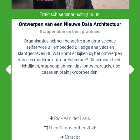
ijf nu in!
ata Architectuur
BI-Platf
ractices
Business Intelligence, Datawa
Datamanage
aan data science,
dge analytics en
Website op gebied van BI, data
en bij het ontwerpen
analytics en data science maa
r? Dit seminar biedt
datamodelleren. BI-Platform is
, ontwerpregels, use
informatie met o.a. blogs door 
beelden.
(video)interviews, whitepa
agendarubriek en f
ans
r 2026