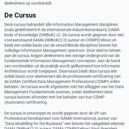
deelnemers op voorbereidt.
De Cursus
Deze cursus behandelt álle Information Management disciplines
zoals gedefinieerd in de internationale industriestandaard, DAMA
body of knowledge (DMBoK) v2. De cursus wordt gegeven door een
vooraanstaand DAMA DMBoK(2.0) auteur en CDMP(Fellow) en
biedt een solide basis van de verschillende disciplines binnen het
volledige Information Management spectrum. Door deel te nemen
aan de cursus, krijgen deelnemers een stevige ondergrond van de
fundamentele Information Management concepten. Aan de hand
van voorbeelden uit de praktijk wordt geïllustreerd hoe Informatie
Architectuur wordt toegepast. Daarnaast biedt deze cursus een
solide basis voor deelnemers die de professionele certificering van
de DAMA Certified Data Management Professional (CDMP) willen
behalen. De cursus wordt afgesloten met het afleggen van het Data
Management Fundamentals examen, zodat deelnemers deze
cursus kunnen afronden met het behalen van hun CDMP
(Associate) certificering.
De cursus is ontworpen en wordt gegeven door de VP van
Professional Development voor DAMA International, auteur van
“Data Modelling for the Business” een binnen het vakgebied erkende
DAMA DMBoK(2.0) auteur, DAMA CDMP(Fellow) Past President