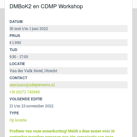
DMBoK2 en CDMP Workshop
DATUM
30 mei t/m 1 juni 2022
PRIJS
€ 1.990
TIJD
9:30 - 17:00
LOCATIE
Van der Valk Hotel, Utrecht
CONTACT
seminars@adeptevents.nl
+31 (0)172 742680
VOLGENDE EDITIE
21 t/m 23 november 2022
TYPE
Op locatie
Profiteer van onze zomerkorting! Meldt u deze zomer vóór 16
september meerdere personen van één organisatie aan voor