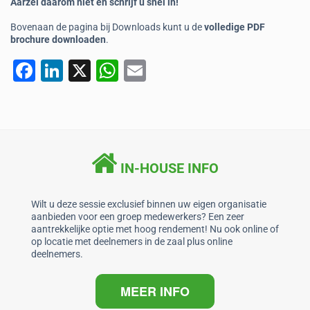
Aarzel daarom niet en schrijf u snel in!
Bovenaan de pagina bij Downloads kunt u de
volledige PDF
brochure downloaden
.
F
Li
X
W
E
a
n
h
m
c
k
at
ai
e
e
s
l
b
dI
A
IN-HOUSE INFO
o
n
p
o
p
Wilt u deze sessie exclusief binnen uw eigen organisatie
aanbieden voor een groep medewerkers? Een zeer
k
aantrekkelijke optie met hoog rendement! Nu ook online of
op locatie met deelnemers in de zaal plus online
deelnemers.
MEER INFO