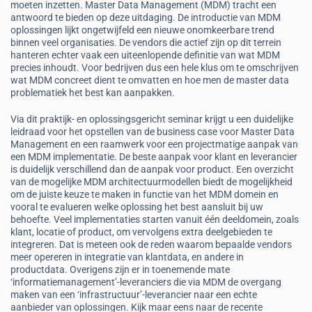
moeten inzetten. Master Data Management (MDM) tracht een
antwoord te bieden op deze uitdaging. De introductie van MDM
oplossingen lijkt ongetwijfeld een nieuwe onomkeerbare trend
binnen veel organisaties. De vendors die actief zijn op dit terrein
hanteren echter vaak een uiteenlopende definitie van wat MDM
precies inhoudt. Voor bedrijven dus een hele klus om te omschrijven
wat MDM concreet dient te omvatten en hoe men de master data
problematiek het best kan aanpakken.
Via dit praktijk- en oplossingsgericht seminar krijgt u een duidelijke
leidraad voor het opstellen van de business case voor Master Data
Management en een raamwerk voor een projectmatige aanpak van
een MDM implementatie. De beste aanpak voor klant en leverancier
is duidelijk verschillend dan de aanpak voor product. Een overzicht
van de mogelijke MDM architectuurmodellen biedt de mogelijkheid
om de juiste keuze te maken in functie van het MDM domein en
vooral te evalueren welke oplossing het best aansluit bij uw
behoefte. Veel implementaties starten vanuit één deeldomein, zoals
klant, locatie of product, om vervolgens extra deelgebieden te
integreren. Dat is meteen ook de reden waarom bepaalde vendors
meer opereren in integratie van klantdata, en andere in
productdata. Overigens zijn er in toenemende mate
‘informatiemanagement’-leveranciers die via MDM de overgang
maken van een ‘infrastructuur’-leverancier naar een echte
aanbieder van oplossingen. Kijk maar eens naar de recente