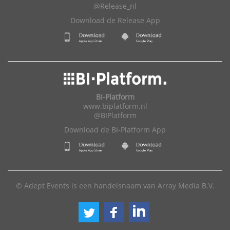
@Release_nl
Download de Release App
BI-Platform
www.biplatform.nl
@BIPlatform
Download de BI-Platform App
© Adept Events is een handelsnaam van Array Media B.V.