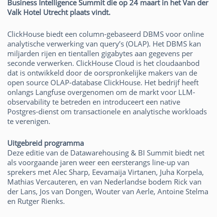
Business Intelligence Summit die op 24 maart in het Van der
Valk Hotel Utrecht plaats vindt.
ClickHouse biedt een column-gebaseerd DBMS voor online
analytische verwerking van query’s (OLAP). Het DBMS kan
miljarden rijen en tientallen gigabytes aan gegevens per
seconde verwerken. ClickHouse Cloud is het cloudaanbod
dat is ontwikkeld door de oorspronkelijke makers van de
open source OLAP-database ClickHouse. Het bedrijf heeft
onlangs Langfuse overgenomen om de markt voor LLM-
observability te betreden en introduceert een native
Postgres-dienst om transactionele en analytische workloads
te verenigen.
Uitgebreid programma
Deze editie van de Datawarehousing & BI Summit biedt net
als voorgaande jaren weer een eersterangs line-up van
sprekers met Alec Sharp, Eevamaija Virtanen, Juha Korpela,
Mathias Vercauteren, en van Nederlandse bodem Rick van
der Lans, Jos van Dongen, Wouter van Aerle, Antoine Stelma
en Rutger Rienks.