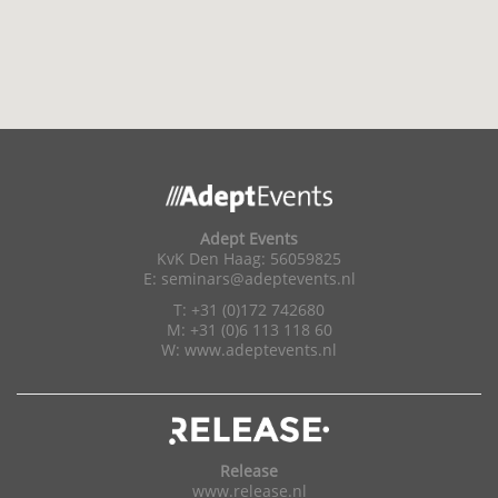
Adept Events
KvK Den Haag: 56059825
E:
seminars@adeptevents.nl
T: +31 (0)172 742680
M: +31 (0)6 113 118 60
W:
www.adeptevents.nl
Release
www.release.nl