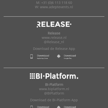
M: +31 (0)6 113 118 60
W:
www.adeptevents.nl
Release
www.release.nl
@Release_nl
Download de Release App
BI-Platform
www.biplatform.nl
@BIPlatform
Download de BI-Platform App