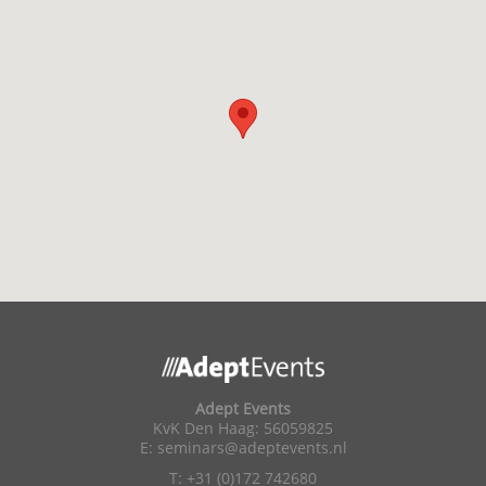
Adept Events
KvK Den Haag: 56059825
E:
seminars@adeptevents.nl
T: +31 (0)172 742680