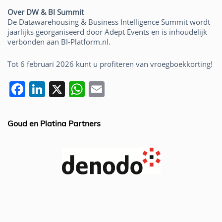
Over DW & BI Summit
De Datawarehousing & Business Intelligence Summit wordt
jaarlijks georganiseerd door Adept Events en is inhoudelijk
verbonden aan BI-Platform.nl.
Tot 6 februari 2026 kunt u profiteren van vroegboekkorting!
F
Li
X
W
E
a
n
h
m
c
k
at
ai
Goud en Platina Partners
e
e
s
l
b
dI
A
o
n
p
o
p
k