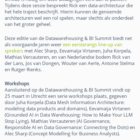
Tijdens deze sessie bespreekt Rick een data-architectuur die
het hele traject beschrijft. Hierin kunnen de genoemde
architecturen wel een rol spelen, maar slechts als onderdeel
van het groter geheel.
Deze editie van de Datawarehousing & BI Summit biedt net
als voorgaande jaren weer
een eersterangs line-up van
sprekers
met Alec Sharp, Eevamaija Virtanen, Juha Korpela,
Mathias Vercauteren, en van Nederlandse bodem Rick van
der Lans, Jos van Dongen, Wouter van Aerle, Antoine Stelma
en Rutger Rienks.
Workshops
Aansluitend op de Datawarehousing & BI Summit vindt op
25 maart in Utrecht een serie workshops plaats, gegeven
door Juha Korpela (Data Mesh Information Architecture:
modeling data products and domains), Eevamaija Virtanen
(Grounded AI in Data Warehousing: How to Make Your LLM
Stop Lying), Mathias Vercauteren (AI Governance,
Responsible AI en Data Governance: Connecting the Dots) en
Alec Sharp (Concept Modelling for Business Analysts).