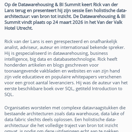
Op de Datawarehousing & BI Summit keert Rick van der
Lans terug en presenteert hij zijn sessie Een holistische data-
architectuur: van bron tot inzicht. De Datawarehousing & BI
Summit vindt plaats op 24 maart 2026 in het Van der Valk
Hotel Utrecht.
Rick van der Lans is een gerespecteerd en onafhankelijk
analist, adviseur, auteur en internationaal bekende spreker.
Hij is gespecialiseerd in datawarehousing, business
intelligence, big data en databasetechnologie. Rick heeft
honderden artikelen en blogs geschreven voor
toonaangevende vakbladen en websites en van zijn hand
zijn vele educatieve en populaire whitepapers verschenen
voor een groot aantal leveranciers. Hij was de auteur van het
eerste beschikbare boek over SQL, getiteld Introduction to
SQL.
Organisaties worstelen met complexe datavraagstukken die
bestaande architecturen zoals data warehouse, data lake of
data fabric slechts deels oplossen. Een holistische data-
architectuur die het volledige traject van bron tot inzicht
omvat, is nodig om deze uitdagingen echt aan te pakken.