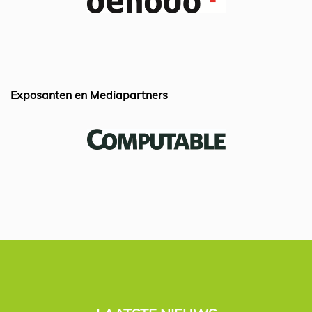
o
n
p
o
p
k
Exposanten en Mediapartners