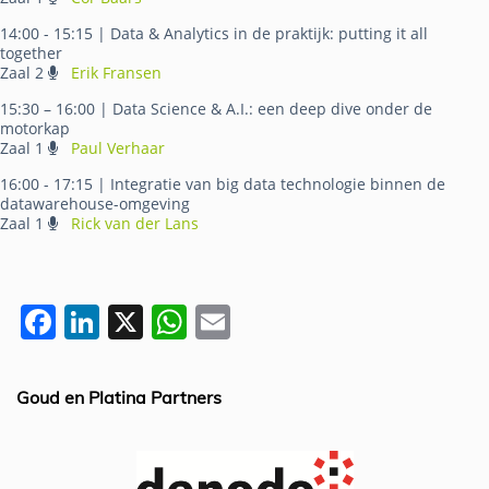
14:00 - 15:15
| Data & Analytics in de praktijk: putting it all
together
Zaal 2
Erik Fransen
15:30 – 16:00
| Data Science & A.I.: een deep dive onder de
motorkap
Zaal 1
Paul Verhaar
16:00 - 17:15
| Integratie van big data technologie binnen de
datawarehouse-omgeving
Zaal 1
Rick van der Lans
F
Li
X
W
E
a
n
h
m
c
k
at
ai
Goud en Platina Partners
e
e
s
l
b
dI
A