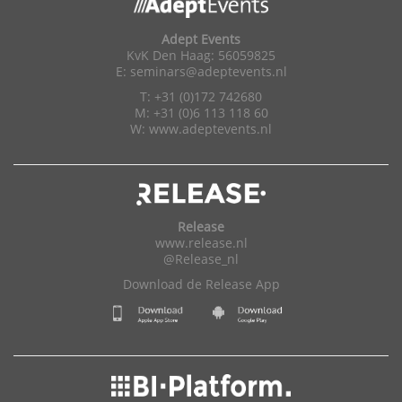
Adept Events
KvK Den Haag: 56059825
E:
seminars@adeptevents.nl
T: +31 (0)172 742680
M: +31 (0)6 113 118 60
W:
www.adeptevents.nl
Release
www.release.nl
@Release_nl
Download de Release App