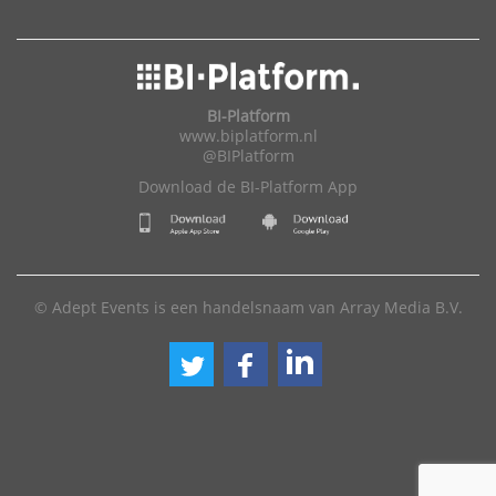
BI-Platform
www.biplatform.nl
@BIPlatform
Download de BI-Platform App
© Adept Events is een handelsnaam van Array Media B.V.