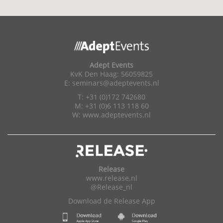
Adept Events
KvK Den Haag: 56059825
E:
seminars@adeptevents.nl
T: +31 (0)172 742680
M: +31 (0)6 113 118 60
W:
www.adeptevents.nl
Release
www.release.nl
@Release_nl
Download de Release App