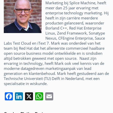
Marketing bij Splice Machine, heeft
meer dan 25 jaar ervaring met
enterprise technology marketing. Hij
heeft in zijn carrière meerdere
producten gelanceerd, waaronder
Borland C++, Red Hat Enterprise
Linux, Zend Framework, Sonatype
Nexus, CFEngine Enterprise, Sauce
Labs Test Cloud en iText 7. Mark was onderdeel van het
team bij Red Hat dat het allereerste commercieel haalbare
open source business model ontwikkelde en is sindsdien
altijd betrokken geweest met open source. Naast zijn
ervaring in technology, heeft Mark ook veel kennis van de
moderne datagedreven marketingaanpak van lead
generation en klantenbehoud. Mark heeft gestudeerd aan de
Technische Universteit (TU) Delft in Nederland, met een
specialisatie in wiskunde.
F
Li
X
W
E
a
n
h
m
c
k
at
ai