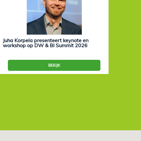
Juha Korpela presenteert keynote en
Eevam
workshop op DW & BI Summit 2026
work
BEKIJK