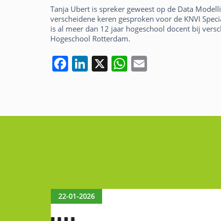
Tanja Ubert is spreker geweest op de Data Model
verscheidene keren gesproken voor de KNVI Special
is al meer dan 12 jaar hogeschool docent bij vers
Hogeschool Rotterdam.
F
Li
X
W
E
a
n
h
m
c
k
at
ai
e
e
s
l
b
dI
A
o
n
p
o
p
k
22-01-2026