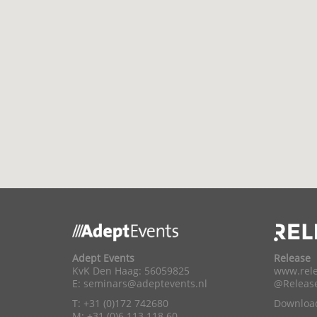
Adept Events
Release
KvK Den Haag: 56059825
www.rele
E:
seminars@adeptevents.nl
@Releas
T: +31 (0)172 742680
Download
M: +31 (0)6 113 118 60