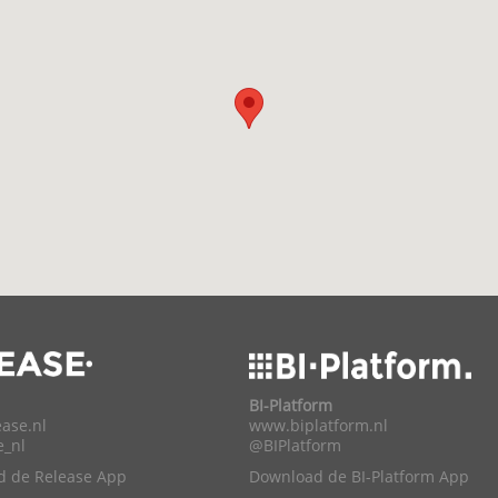
BI-Platform
ase.nl
www.biplatform.nl
e_nl
@BIPlatform
 de Release App
Download de BI-Platform App